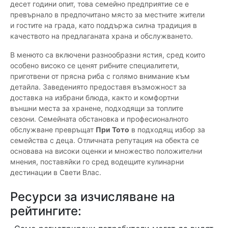
десет години опит, това семейно предприятие се е
превърнало в предпочитано място за местните жители
и гостите на града, като поддържа силна традиция в
качеството на предлаганата храна и обслужването.
В менюто са включени разнообразни ястия, сред които
особено високо се ценят рибните специалитети,
приготвени от прясна риба с голямо внимание към
детайла. Заведениято предоставя възможност за
доставка на избрани блюда, както и комфортни
външни места за хранене, подходящи за топлите
сезони. Семейната обстановка и професионалното
обслужване превръщат
При Тото
в подходящ избор за
семейства с деца. Отличната репутация на обекта се
основава на високи оценки и множество положителни
мнения, поставяйки го сред водещите кулинарни
дестинации в Свети Влас.
Ресурси за изчисляване на
рейтингите: