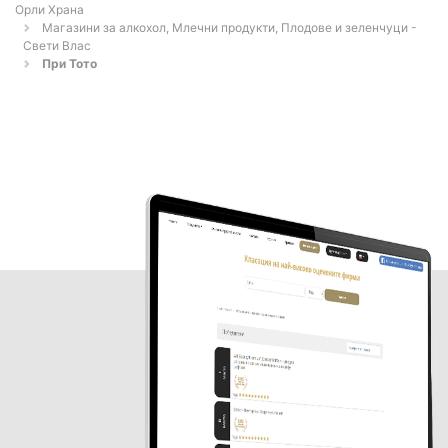
Орли Храна
Магазини за алкохол, Млечни продукти, Плодове и зеленчуци -
Свети Влас
При Тото