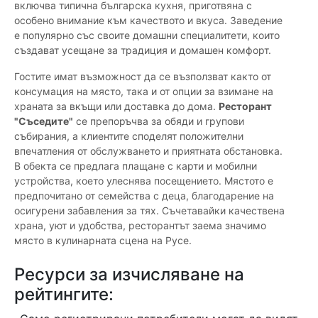
включва типична българска кухня, приготвяна с
особено внимание към качеството и вкуса. Заведение
е популярно със своите домашни специалитети, които
създават усещане за традиция и домашен комфорт.
Гостите имат възможност да се възползват както от
консумация на място, така и от опции за взимане на
храната за вкъщи или доставка до дома.
Ресторант
"Съседите"
се препоръчва за обяди и групови
събирания, а клиентите споделят положителни
впечатления от обслужването и приятната обстановка.
В обекта се предлага плащане с карти и мобилни
устройства, което улеснява посещението. Мястото е
предпочитано от семейства с деца, благодарение на
осигурени забавления за тях. Съчетавайки качествена
храна, уют и удобства, ресторантът заема значимо
място в кулинарната сцена на Русе.
Ресурси за изчисляване на
рейтингите: