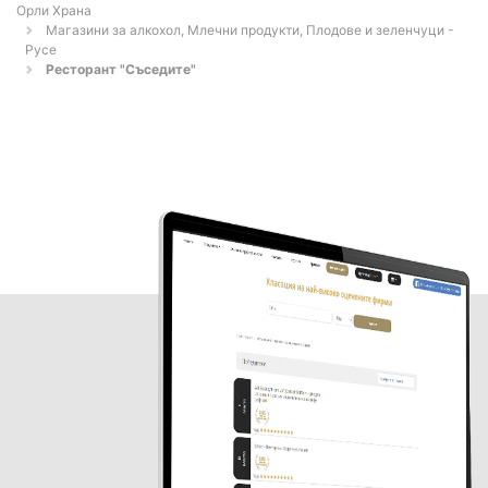
Орли Храна
Магазини за алкохол, Млечни продукти, Плодове и зеленчуци -
Русе
Ресторант "Съседите"