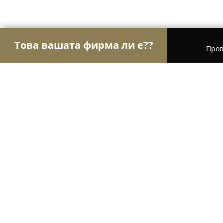
Това вашата фирма ли е??
Пров
Орли Храна
Магазини за алкохол, Млечни про
При Гери
8.8
(30)
Хасково, ул. „Петко Р. Славейков“ 23