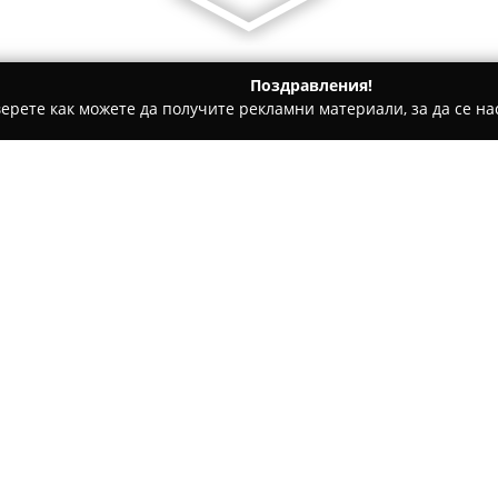
Поздравления!
ерете как можете да получите рекламни материали, за да се нас
дукти, Плодове и зеленчуци - Хасково
При Гери
Относно компанията:
Магазин
При Гери
, разполож
е наложил като доверено мяст
зеленчуци. С течение на вре
стриктно подбран асортимент
Потребителите отчитат посто
осигурява както отличен вкус
Щандовете на магазина са до