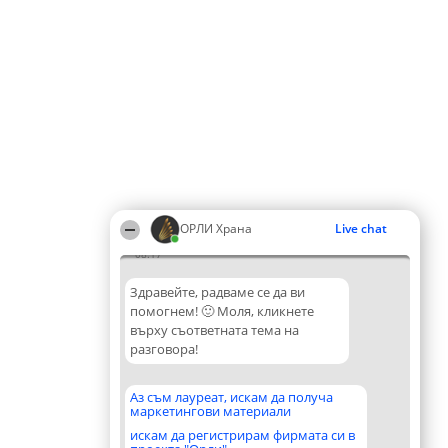
ОРЛИ Храна
Live chat
08:17
Здравейте, радваме се да ви
помогнем! 🙂 Моля, кликнете
върху съответната тема на
разговора!
Аз съм лауреат, искам да получа
маркетингови материали
искам да регистрирам фирмата си в