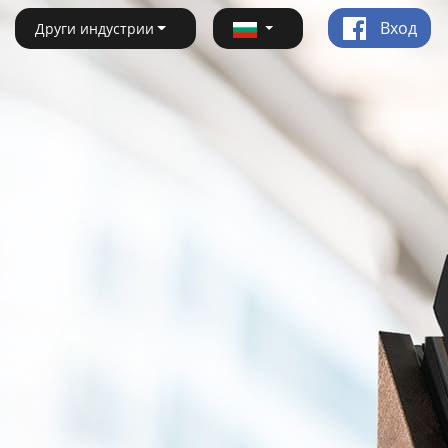
Вход
Други индустрии