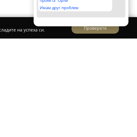
проекта "Орли"
Имам друг проблем
Проверете
ладите на успеха си.
ен на улица „Петко Р. Славейков“ в Хасково, се
о за закупуване на свежи плодове и
мето фирмата се е сдобила с реноме за
 и високо качество на предлаганите продукти.
янната достъпност на пресни продукти, която
, така и висока хранителна стойност.
бре заредени с разнообразие от сезонни и