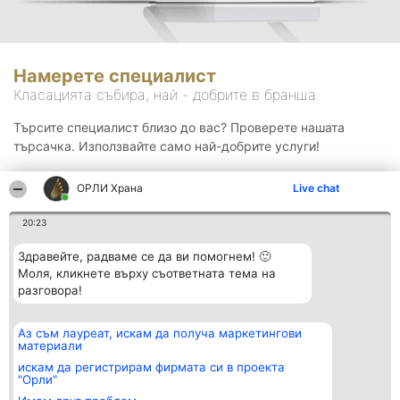
Намерете специалист
Класацията събира, най - добрите в бранша.
Търсите специалист близо до вас? Проверете нашата
търсачка. Използвайте само най-добрите услуги!
ОРЛИ Храна
Live chat
Търсене
20:23
Здравейте, радваме се да ви помогнем! 🙂
Моля, кликнете върху съответната тема на
разговора!
Аз съм лауреат, искам да получа маркетингови
Организатор на
Класация
Контакти
материали
класиране
Победители
Контакти
Beautiful Company S.R.L.
Списък на
искам да регистрирам фирмата си в проекта
BulevardulAleea Timișul De
всички
"Орли"
Sus Nr. 2, Bl. A30, Sc. A, Et.
победители
4, Ap. 13