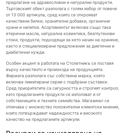
предлагане на здравословни и натурални продукти.
Търговският обект разполага с голям избор от повече
от 13 000 артикула, сред които се открояват
качествени билки, хранителни добавки, органични
храни и напитки. Асортиментът включва също така
етерични масла, натурална козметика, безглутенови
стоки, продукти, подходящи за кето начин на хранене,
както и специализирани предложения за диетични и
диабетични нужди.
Особен акцент в работата на Столетникъ се поставя
върху качеството и произхода на продукцията.
Фирмата разполага със собствена марка, която
включва лимитирани серии с подбрани съставки.
Сред приоритетите са сигурността и строгият контрол,
като предлаганите продукти се използват и от
собствениците и техните семейства. Магазинът се
отличава с множество положителни клиентски мнения,
които потвърждават надеждността и високото
качество на предлаганите артикули.