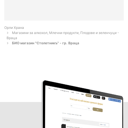
Орли Храна
Магазини за алкохол, Млечни продукти, Плодове и зеленчуци -
Враца
БИО магазин "Столетникъ" - гр. Враца