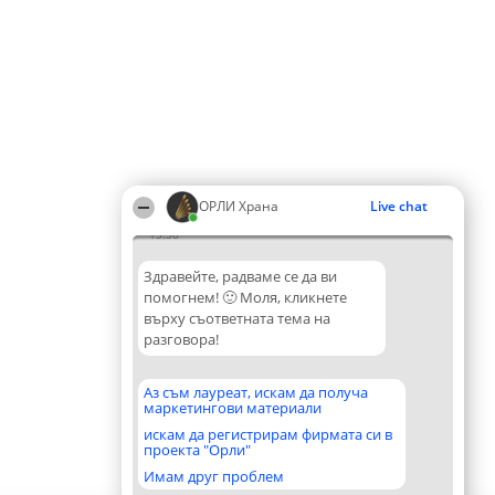
ОРЛИ Храна
Live chat
13:36
Здравейте, радваме се да ви
помогнем! 🙂 Моля, кликнете
върху съответната тема на
разговора!
Аз съм лауреат, искам да получа
маркетингови материали
искам да регистрирам фирмата си в
проекта "Орли"
Имам друг проблем