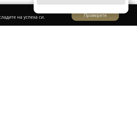
Проверете
ладите на успеха си.
а
ртал Люлин 3,
Магазин за месо Виера
бор за онези, които държат на качествени
се отличава със специализация в
 широка гама от деликатеси, като
внимателно селектирани меса и колбаси, които
а пазара.
 този търговски обект е фактът, че разполага
а месо и месни изделия, което способства за
ството и произхода на предлаганите продукти.