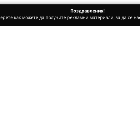
Поздравления!
ерете как можете да получите рекламни материали, за да се нас
дукти, Плодове и зеленчуци - София
Магазин за месо Виер
Относно компанията:
Разположен в столичния ква
представлява предпочитан из
месни продукти. Компанията 
предлагането на свежо месо и
Покажи повече >>
асортиментът изобилства от 
ѝ осигуряват солидно място н
Сред основните предимства на
в 31
със собствено производство н
стриктен контрол върху каче