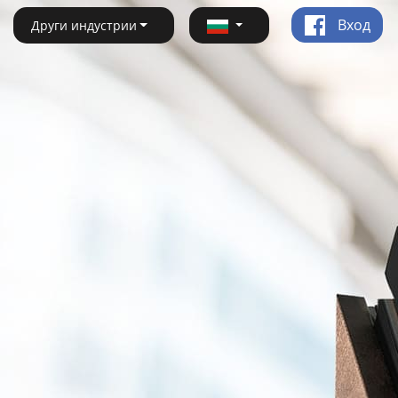
Вход
Други индустрии