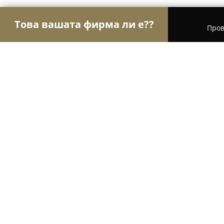
Това вашата фирма ли е??
Пров
Орли Храна
Магазини за алкохол, Млечни про
Магазин за месо Виера
9.4
(244)
София, гр. София, Люлин 3, бул. Захари Стояно
Покажи телефонния номер