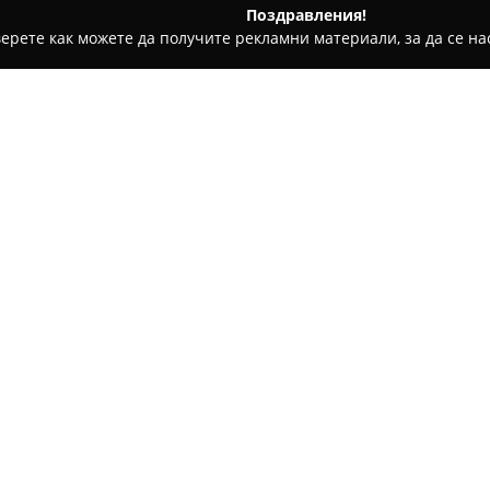
Поздравления!
ерете как можете да получите рекламни материали, за да се нас
дукти, Плодове и зеленчуци - Селановци
Хранителен магаз
Относно компанията:
Разположен в живописното с
Стамболийски“ 123,
Хранител
с богат избор от хранителни
с голямото си разнообразие, 
Покажи повече >>
висококачествени млечни про
включват сушени мезета и са
На разположение в магазина 
ул. „Ал. Стамболийски“ 123
напитки, както и различни с
представлява охладената вит
свинско и телешко месо, прес