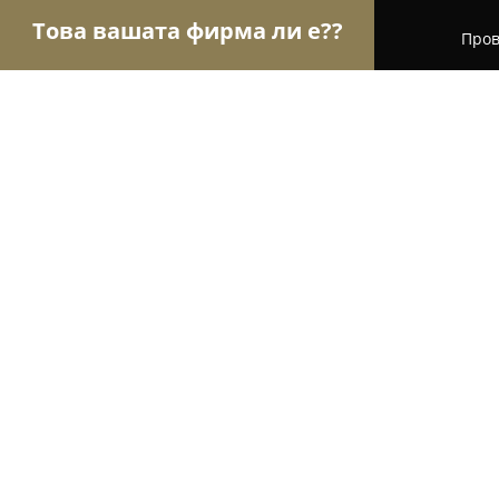
Това вашата фирма ли е??
Пров
Орли Храна
Магазини за алкохол, Млечни про
Хранителен магазин Росагро
8.8
(76)
Селановци, ул.Александър Стамболийски 123, б
Покажи телефонния номер