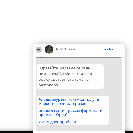
ОРЛИ Храна
Live chat
06:15
Здравейте, радваме се да ви
помогнем! 🙂 Моля, кликнете
върху съответната тема на
разговора!
Аз съм лауреат, искам да получа
маркетингови материали
искам да регистрирам фирмата си в
проекта "Орли"
Имам друг проблем