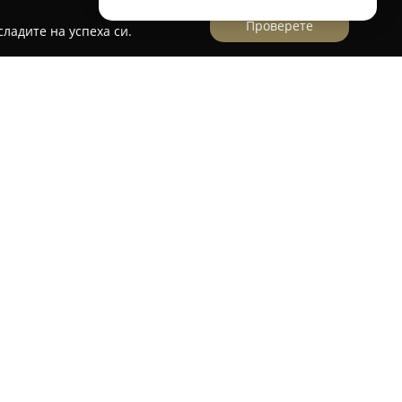
Проверете
ладите на успеха си.
ин Росагро
ело Селановци на улица „Александър
ен магазин Росагро
обслужва своите клиенти
 и нехранителни продукти. Обектът се отличава
като предоставя ежедневно пресен хляб,
дукти и месни изделия, сред които се
лами.
има широка гама алкохолни и безалкохолни
ладки и солени изделия. Ключова особеност
рина, където постоянно се предлага прясно
ен кайма, както и готови кебапчета, кюфтета и