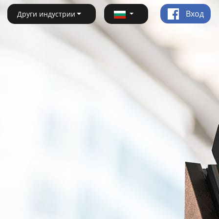
Вход
Други индустрии