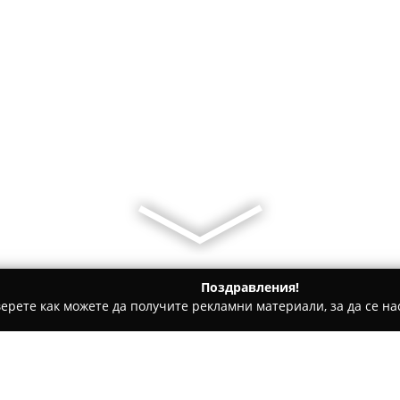
Поздравления!
ерете как можете да получите рекламни материали, за да се нас
дукти, Плодове и зеленчуци - Дупница
Хранителен Магази