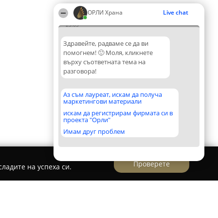
ОРЛИ Храна
Live chat
23:05
Здравейте, радваме се да ви
помогнем! 🙂 Моля, кликнете
върху съответната тема на
разговора!
Аз съм лауреат, искам да получа
маркетингови материали
искам да регистрирам фирмата си в
проекта "Орли"
Имам друг проблем
Проверете
ладите на успеха си.
н ФаворитКирил Сотиров Дупница