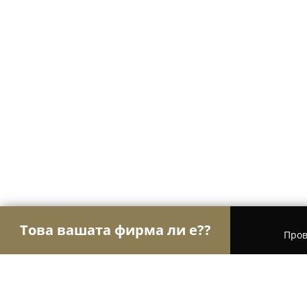
Това вашата фирма ли е??
Пров
Орли Храна
Магазини за алкохол, Млечни про