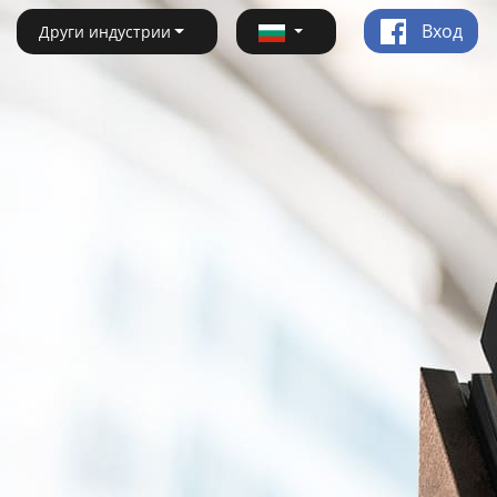
Вход
Други индустрии