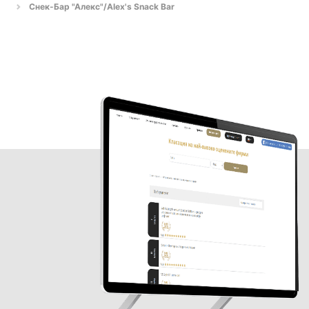
Снек-Бар "Алекс"/Alex's Snack Bar