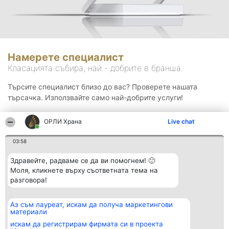
Намерете специалист
Класацията събира, най - добрите в бранша.
Търсите специалист близо до вас? Проверете нашата
търсачка. Използвайте само най-добрите услуги!
ОРЛИ Храна
Live chat
Търсене
03:58
Здравейте, радваме се да ви помогнем! 🙂
Моля, кликнете върху съответната тема на
разговора!
Аз съм лауреат, искам да получа маркетингови
Организатор на
Класация
Контакти
материали
класиране
Победители
Контакти
Beautiful Company S.R.L.
Списък на
искам да регистрирам фирмата си в проекта
BulevardulAleea Timișul De
всички