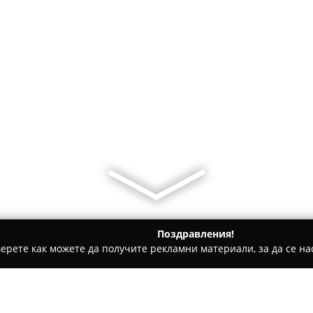
Поздравления!
ерете как можете да получите рекламни материали, за да се нас
дукти, Плодове и зеленчуци - Пловдив
Food Arena