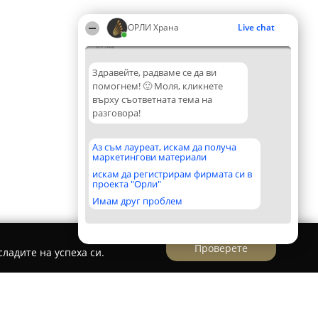
ОРЛИ Храна
Live chat
07:42
Здравейте, радваме се да ви
помогнем! 🙂 Моля, кликнете
върху съответната тема на
разговора!
Аз съм лауреат, искам да получа
маркетингови материали
искам да регистрирам фирмата си в
проекта "Орли"
Имам друг проблем
Проверете
ладите на успеха си.