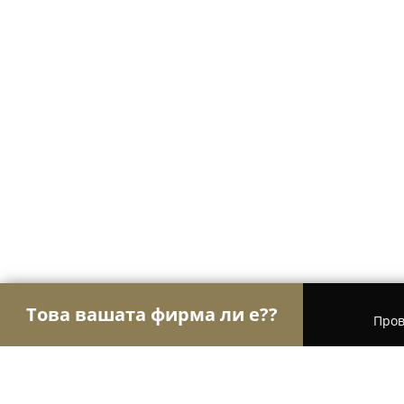
Това вашата фирма ли е??
Пров
Орли Храна
Магазини за алкохол, Млечни про