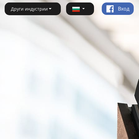
Вход
Други индустрии