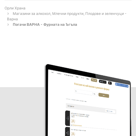
Орли Храна
Магазини за алкохол, Млечни продукти, Плодове и зеленчуци -
Варна
Погачи ВАРНА - Фурната на Ъгъла