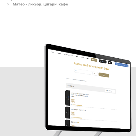
Матео - ликьор, цигари, кафе