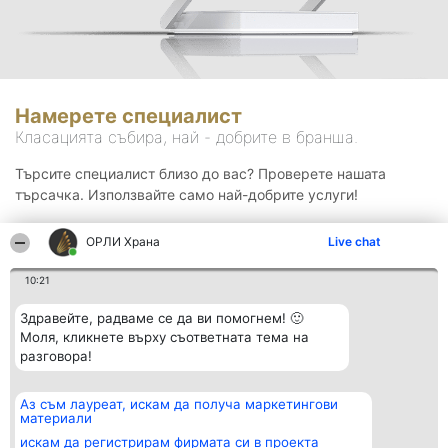
Намерете специалист
Класацията събира, най - добрите в бранша.
Търсите специалист близо до вас? Проверете нашата
търсачка. Използвайте само най-добрите услуги!
ОРЛИ Храна
Live chat
Търсене
10:21
Здравейте, радваме се да ви помогнем! 🙂
Моля, кликнете върху съответната тема на
разговора!
Аз съм лауреат, искам да получа маркетингови
Организатор на
Класация
Контакти
материали
класиране
Победители
Контакти
Beautiful Company S.R.L.
Списък на
искам да регистрирам фирмата си в проекта