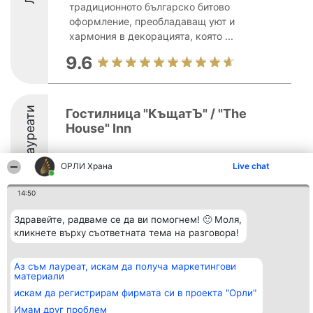
традиционното българско битово
оформление, преобладаващ уют и
хармония в декорацията, която ...
9.6
Лауреати
Гостилница "КъщатЪ" / "The
House" Inn
9
ОРЛИ Храна
Live chat
14:50
Здравейте, радваме се да ви помогнем! 🙂 Моля,
Организатор на
Класация
Контакти
класиране
кликнете върху съответната тема на разговора!
Победители
Контакти
Beautiful Company S.R.L.
Списък на
BulevardulAleea Timișul De
всички
Sus Nr. 2, Bl. A30, Sc. A, Et.
победители
Аз съм лауреат, искам да получа маркетингови
4, Ap. 13
Правила
материали
București 53-238
Статут/Устав
искам да регистрирам фирмата си в проекта "Орли"
CUI 36737675
Политика за
поверителност
Имам друг проблем