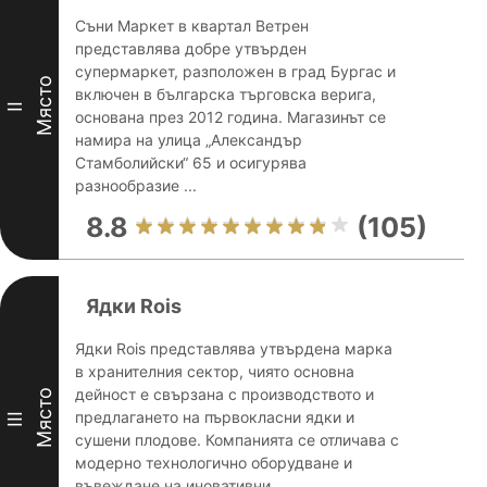
Съни Маркет в квартал Ветрен
представлява добре утвърден
супермаркет, разположен в град Бургас и
Място
включен в българска търговска верига,
II
основана през 2012 година. Магазинът се
намира на улица „Александър
Стамболийски“ 65 и осигурява
разнообразие ...
8.8
(105)
Ядки Rois
Ядки Rois представлява утвърдена марка
в хранителния сектор, чиято основна
дейност е свързана с производството и
Място
предлагането на първокласни ядки и
III
сушени плодове. Компанията се отличава с
модерно технологично оборудване и
въвеждане на иновативни ...