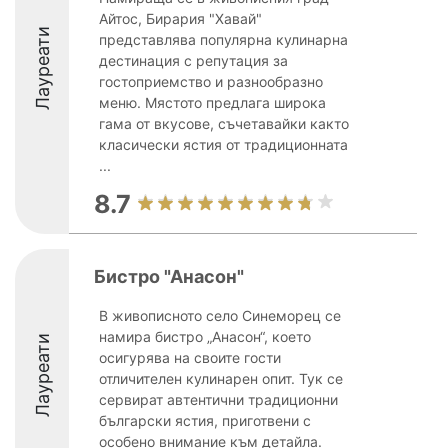
Айтос, Бирария "Хавай"
Лауреати
представлява популярна кулинарна
дестинация с репутация за
гостоприемство и разнообразно
меню. Мястото предлага широка
гама от вкусове, съчетавайки както
класически ястия от традиционната
...
8.7
Бистро "Анасон"
В живописното село Синеморец се
намира бистро „Анасон“, което
Лауреати
осигурява на своите гости
отличителен кулинарен опит. Тук се
сервират автентични традиционни
български ястия, приготвени с
особено внимание към детайла.