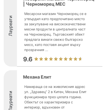
| Черноморец МЕС
Месарски магазин Черноморец се е
Лауреати
утвърдил като предпочитано място
за закупуване на висококачествени
месни продукти в централната част
на Черноморец. Търговският обект
предлага винаги свежо българско
месо, като поставя акцент върху
прозрачния ...
9.6
Механа Елит
Намираща се на живописния адрес
ул. „Здравец“ 2 в Китен, Механа Елит
Лауреати
функционира през цялата година.
Обектът се характеризира с
интериор, вдъхновен от