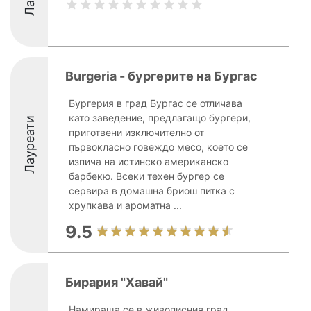
Burgeria - бургерите на Бургас
Бургерия в град Бургас се отличава
като заведение, предлагащо бургери,
Лауреати
приготвени изключително от
първокласно говеждо месо, което се
изпича на истинско американско
барбекю. Всеки техен бургер се
сервира в домашна бриош питка с
хрупкава и ароматна ...
9.5
Бирария "Хавай"
Намираща се в живописния град