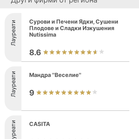
Други фирми от региона
Сурови и Печени Ядки, Сушени
Лауреати
Плодове и Сладки Изкушения
Nutissima
8.6
Лауреати
Мандра ''Веселие''
9
Лауреати
CASITA