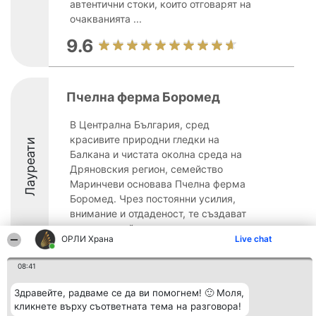
автентични стоки, които отговарят на
очакванията ...
9.6
Пчелна ферма Боромед
В Централна България, сред
красивите природни гледки на
Лауреати
Балкана и чистата околна среда на
Дряновския регион, семейство
Маринчеви основава Пчелна ферма
Боромед. Чрез постоянни усилия,
внимание и отдаденост, те създават
проект, в който влагат ...
ОРЛИ Храна
Live chat
9.5
08:41
Здравейте, радваме се да ви помогнем! 🙂 Моля,
Организатор на
Класация
Контакти
кликнете върху съответната тема на разговора!
класиране
Победители
Контакти