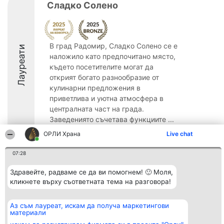
Сладко Солено
В град Радомир, Сладко Солено се е
Лауреати
наложило като предпочитано място,
където посетителите могат да
открият богато разнообразие от
кулинарни предложения в
приветлива и уютна атмосфера в
централната част на града.
Заведениято съчетава функциите ...
ОРЛИ Храна
Live chat
8.7
07:28
Здравейте, радваме се да ви помогнем! 🙂 Моля,
Организатор на
Класация
Контакти
класиране
кликнете върху съответната тема на разговора!
Победители
Контакти
Beautiful Company S.R.L.
Списък на
BulevardulAleea Timișul De
всички
Sus Nr. 2, Bl. A30, Sc. A, Et.
победители
Аз съм лауреат, искам да получа маркетингови
4, Ap. 13
Правила
материали
București 53-238
Статут/Устав