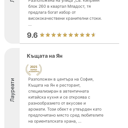
Разположена на улица „Св. Киприян“
блок 260 в квартал Младост, тя
предлага богат избор от
висококачествени хранителни стоки.
...
9.6
Къщата на Ян
Разположен в центъра на София,
Лауреати
Къщата на Ян е ресторант,
специализиран в автентичната
китайска кухня и се откроява с
разнообразието от вкусове и
аромати. Този обект е утвърден като
предпочитано място сред любителите
на ориенталската храна, ...