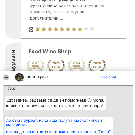
функционира като част от по-голям
комплекс, което осигурява
допълнителни ...
8
Food Wine Shop
Лауреати
ОРЛИ Храна
Live chat
9.4
23:33
Здравейте, радваме се да ви помогнем! 🙂 Моля,
Организатор на
Класация
Контакти
кликнете върху съответната тема на разговора!
класиране
Победители
Контакти
Beautiful Company S.R.L.
Списък на
BulevardulAleea Timișul De
всички
Аз съм лауреат, искам да получа маркетингови
Sus Nr. 2, Bl. A30, Sc. A, Et.
победители
материали
4, Ap. 13
Правила
București 53-238
Статут/Устав
искам да регистрирам фирмата си в проекта "Орли"
CUI 36737675
Политика за