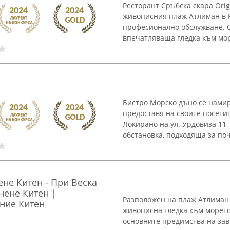
Ресторант Сръбска скара Ori
живописния плаж Атлиман в Ки
професионално обслужване. 
впечатляваща гледка към море
Бистро Морско дъно се намир
предоставя на своите посети
Локирано на ул. Урдовиза 11,
обстановка, подходяща за поч
ене Китен - При Веска
нене Китен |
Разположен на плаж Атлиман 
ение Китен
живописна гледка към морето
основните предимства на зав