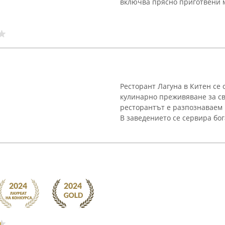
включва прясно приготвени м
Ресторант Лагуна в Китен се
кулинарно преживяване за св
ресторантът е разпознаваем 
В заведението се сервира бога