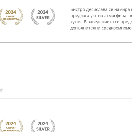
Бистро Десислава се намира в
предлага уютна атмосфера, п
кухня. В заведението се пред
допълнителни средиземноморс