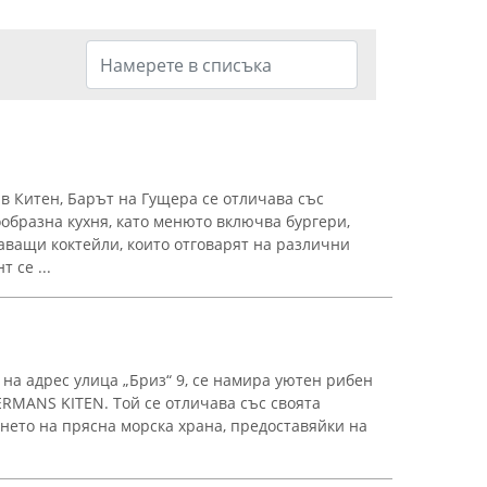
 Китен, Барът на Гущера се отличава със
образна кухня, като менюто включва бургери,
аващи коктейли, които отговарят на различни
 се ...
 на адрес улица „Бриз“ 9, се намира уютен рибен
ERMANS KITEN. Той се отличава със своята
нето на прясна морска храна, предоставяйки на