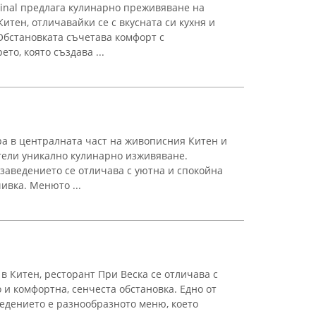
ginal предлага кулинарно преживяване на
тен, отличавайки се с вкусната си кухня и
Обстановката съчетава комфорт с
то, която създава ...
а в централната част на живописния Китен и
тели уникално кулинарно изживяване.
 заведението се отличава с уютна и спокойна
ивка. Менюто ...
в Китен, ресторант При Веска се отличава с
 и комфортна, сенчеста обстановка. Едно от
едението е разнообразното меню, което