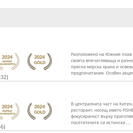
Разположено на Южния плаж в
своята впечатляваща и разно
прясна морска храна и освеж
предпочитания. Особен акцент
232)
В централната част на Китен,
ресторант, носещ името FISH
фокусираност върху приготвя
посетителите си истински ...
46)