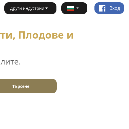
Вход
Други индустрии
ти, Плодове и
лите.
Търсене