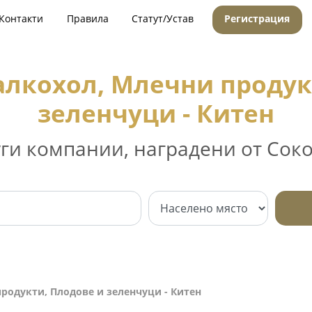
Контакти
Правила
Статут/Устав
Регистрация
алкохол, Млечни продук
зеленчуци - Китен
уги компании, наградени от Соко
родукти, Плодове и зеленчуци - Китен