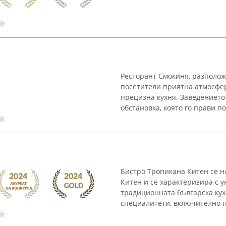
Ресторант Смокиня, разполож
посетители приятна атмосфер
прецизна кухня. Заведението 
обстановка, която го прави по
Бистро Тропикана Китен се н
Китен и се характеризира с у
традиционната българска кух
специалитети, включително пр