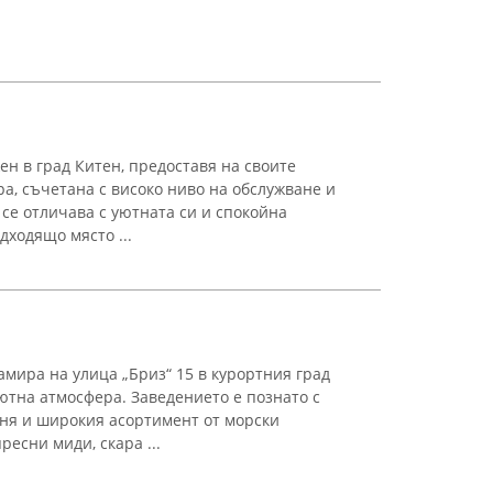
ен в град Китен, предоставя на своите
а, съчетана с високо ниво на обслужване и
се отличава с уютната си и спокойна
дходящо място ...
амира на улица „Бриз“ 15 в курортния град
ютна атмосфера. Заведението е познато с
ня и широкия асортимент от морски
есни миди, скара ...