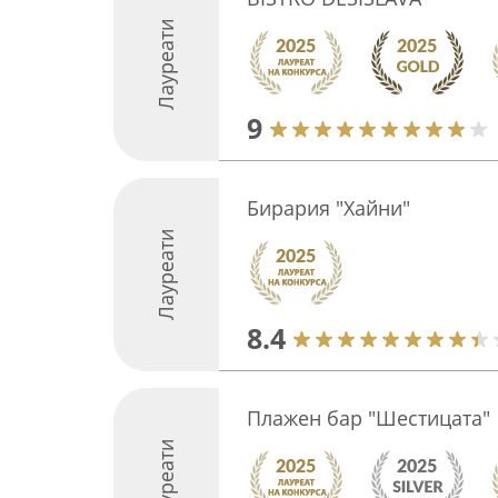
Лауреати
9
Бирария "Хайни"
Лауреати
8.4
Плажен бар "Шестицата"
Лауреати