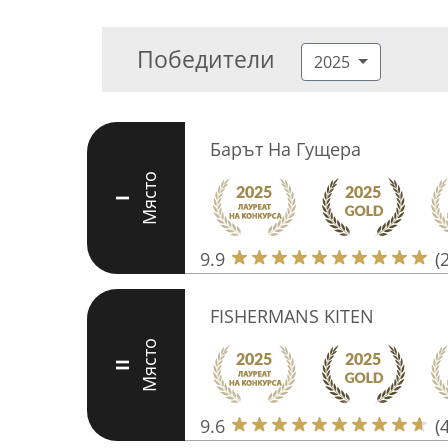
Победители
2025
Барът На Гущера
Място
I
9.9
(
FISHERMANS KITEN
Място
II
9.6
(