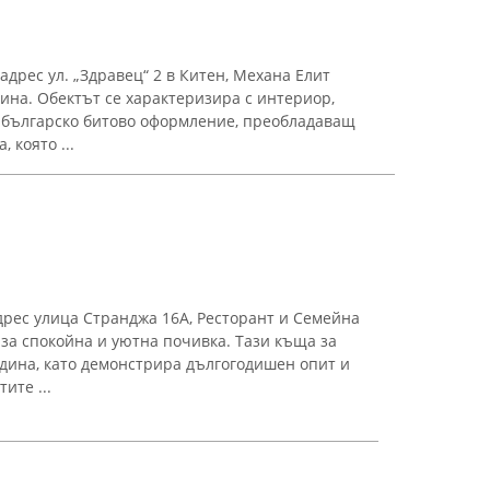
дрес ул. „Здравец“ 2 в Китен, Механа Елит
ина. Обектът се характеризира с интериор,
 българско битово оформление, преобладаващ
 която ...
адрес улица Странджа 16А, Ресторант и Семейна
за спокойна и уютна почивка. Тази къща за
одина, като демонстрира дългогодишен опит и
ите ...