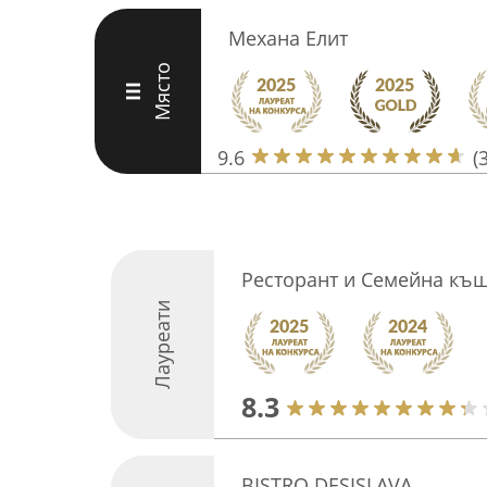
Механа Елит
Място
III
9.6
(
Ресторант и Семейна къ
Лауреати
8.3
BISTRO DESISLAVA