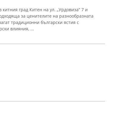
 китния град Китен на ул. „Урдовиза“ 7 и
одходяща за ценителите на разнообразната
лагат традиционни български ястия с
ки влияния, ...