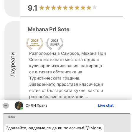
9.1
Mehana Pri Sote
Разположена в Самоков, Механа При
Лауреати
Соте е изтъкнато място за отдих и
кулинарни изживявания, намиращо
се в тихата обстановка на
Туристическата градина.
Заведението представя класически
ястия от българската кухня, както и
разнообразие от ароматни ...
ОРЛИ Храна
Live chat
8.8
11:54
Здравейте, радваме се да ви помогнем! 🙂 Моля,
Организатор на
Класация
Контакти