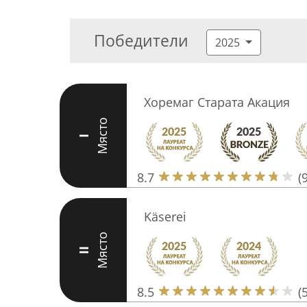
Победители
2025
Хоремаг Старата Акация
Място
I
8.7
(9
Käserei
Място
II
8.5
(5