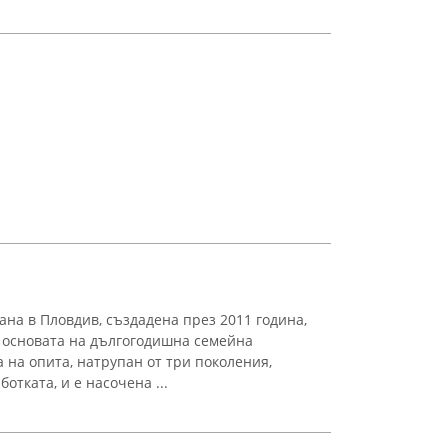
ана в Пловдив, създадена през 2011 година,
а основата на дългогодишна семейна
 на опита, натрупан от три поколения,
тката, и е насочена ...