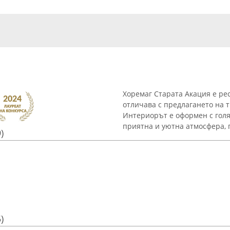
Хоремаг Старата Акация е рес
отличава с предлагането на 
Интериорът е оформен с голя
приятна и уютна атмосфера, п
)
)