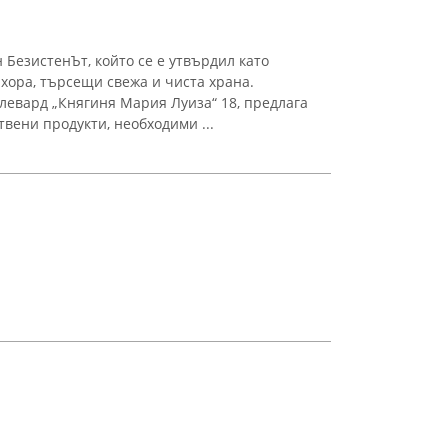
 БезистенЪт, който се е утвърдил като
хора, търсещи свежа и чиста храна.
левард „Княгиня Мария Луиза“ 18, предлага
вени продукти, необходими ...