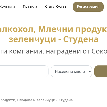
Контакти
Правила
Статут/Устав
Регистрация
алкохол, Млечни продук
зеленчуци - Студена
уги компании, наградени от Соко
родукти, Плодове и зеленчуци - Студена