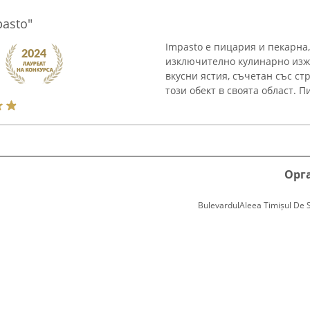
asto"
Impasto е пицария и пекарна
изключително кулинарно изж
вкусни ястия, съчетан със ст
този обект в своята област. П
Орг
BulevardulAleea Timișul De Sus