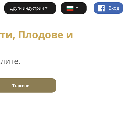
Вход
Други индустрии
ти, Плодове и
лите.
Търсене