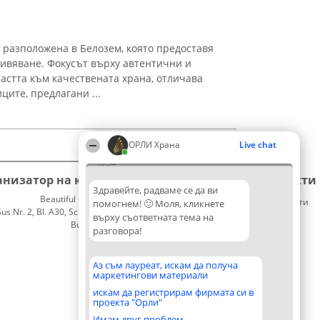
, разположена в Белозем, която предоставя
ивяване. Фокусът върху автентични и
растта към качествената храна, отличава
иците, предлагани ...
ОРЛИ Храна
Live chat
18:34
анизатор на класиране
Класация
Контакти
Здравейте, радваме се да ви
Beautiful Company S.R.L.
Победители
Контакти
помогнем! 🙂 Моля, кликнете
 Nr. 2, Bl. A30, Sc. A, Et. 4, Ap. 13
Списък
върху съответната тема на
București 53-238
на
разговора!
CUI 36737675
всички
победители
Правила
Аз съм лауреат, искам да получа
маркетингови материали
Статут/
Устав
искам да регистрирам фирмата си в
проекта "Орли"
Политика
за
Имам друг проблем