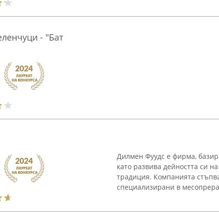
ленчуци - "Бат
Дилмен Фуудс е фирма, базир
като развива дейността си н
традиция. Компанията стъпва
специализирани в месопрерабо