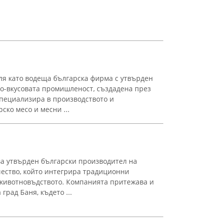
ля като водеща българска фирма с утвърден
но-вкусовата промишленост, създадена през
специализира в производството и
ско месо и месни ...
а утвърден български производител на
чество, който интегрира традиционни
 животновъдството. Компанията притежава и
град Баня, където ...