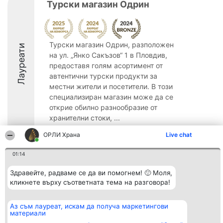
Турски магазин Одрин
Турски магазин Одрин, разположен
Лауреати
на ул. „Янко Сакъзов“ 1 в Пловдив,
предоставя голям асортимент от
автентични турски продукти за
местни жители и посетители. В този
специализиран магазин може да се
открие обилно разнообразие от
хранителни стоки, ...
8.2
ОРЛИ Храна
Live chat
01:14
Организатор на
Класация
Контакти
Здравейте, радваме се да ви помогнем! 🙂 Моля,
класиране
Победители
Контакти
кликнете върху съответната тема на разговора!
Beautiful Company S.R.L.
Списък на
BulevardulAleea Timișul De
всички
Sus Nr. 2, Bl. A30, Sc. A, Et.
победители
Аз съм лауреат, искам да получа маркетингови
4, Ap. 13
Правила
материали
București 53-238
Статут/Устав