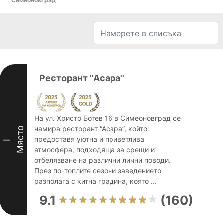
Симеоновград
Ресторант ''Асара''
На ул. Христо Ботев 16 в Симеоновград се
намира ресторант “Асара”, който
Място
предоставя уютна и приветлива
I
атмосфера, подходяща за срещи и
отбелязване на различни лични поводи.
През по-топлите сезони заведението
разполага с китна градина, която ...
9.1
(160)