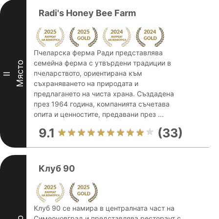
Radi's Honey Bee Farm
Пчеларска ферма Ради представлява
семейна ферма с утвърдени традиции в
Място
пчеларството, ориентирана към
II
съхраняването на природата и
предлагането на чиста храна. Създадена
през 1964 година, компанията съчетава
опита и ценностите, предавани през ...
9.1
(33)
Клуб 90
Клуб 90 се намира в централната част на
Симеоновград и представлява ресторант с