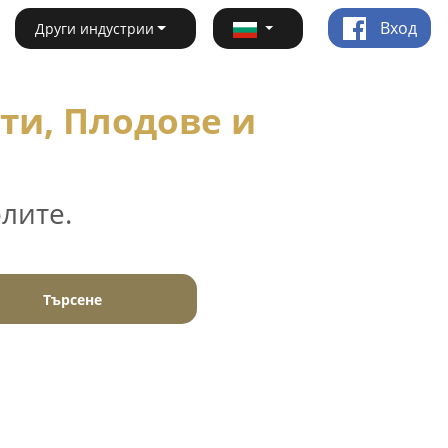
Вход
Други индустрии
ти, Плодове и
лите.
Търсене