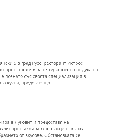
нски 5 в град Русе, ресторант Истрос
улинарно преживяване, вдъхновено от духа на
е познато със своята специализация в
а кухня, представяща ...
ира в Луковит и предоставя на
кулинарно изживяване с акцент върху
разието от вкусове. Обстановката се