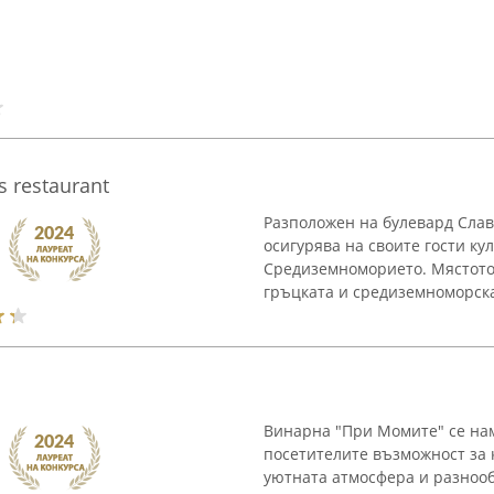
s restaurant
Разположен на булевард Славя
осигурява на своите гости к
Средиземноморието. Мястото 
гръцката и средиземноморскат
Винарна "При Момите" се нам
посетителите възможност за 
уютната атмосфера и разнооб