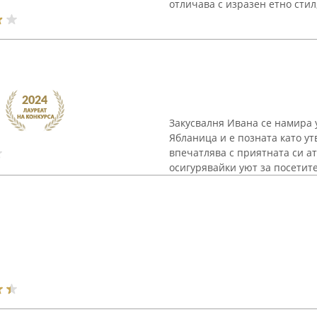
отличава с изразен етно стил,
Закусвалня Ивана се намира 
Ябланица и е позната като ут
впечатлява с приятната си ат
осигурявайки уют за посетите