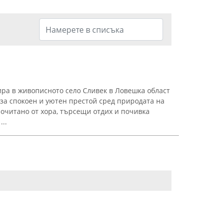
ира в живописното село Сливек в Ловешка област
 за спокоен и уютен престой сред природата на
почитано от хора, търсещи отдих и почивка
...