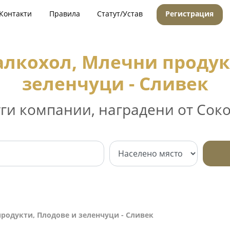
Контакти
Правила
Статут/Устав
Регистрация
алкохол, Млечни продук
зеленчуци - Сливек
уги компании, наградени от Соко
родукти, Плодове и зеленчуци - Сливек