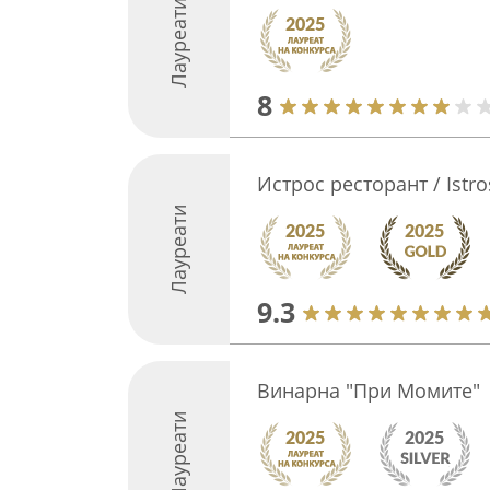
Лауреати
8
Истрос ресторант / Istro
Лауреати
9.3
Винарна "При Момите"
Лауреати