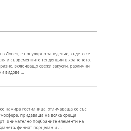
 в Ловеч, е популярно заведение, където се
хня и съвременните тенденции в храненето.
разно, включващо свежи закуски, различни
и видове ...
 се намира гостилница, отличаваща се със
тмосфера, придаваща на всяка среща
рт. Внимателно подбраните елементи на
дането, финият порцелан и ...