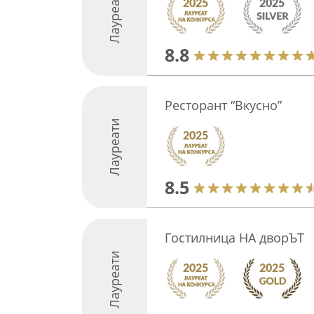
Лауреати
8.8
Ресторант “Вкусно”
Лауреати
8.5
Гостилница НА дворЪТ
Лауреати