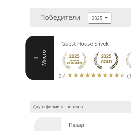
Победители
2025
Guest House Slivek
Място
I
9.4
(
Други фирми от региона
Пазар