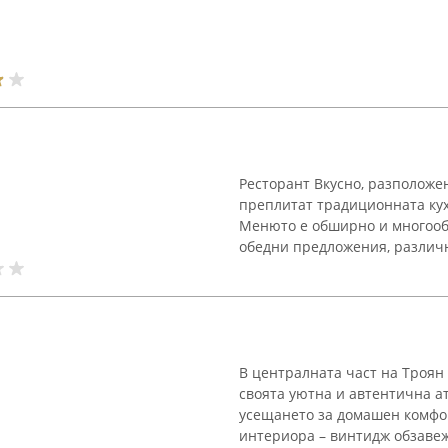
Ресторант Вкусно, разположен
преплитат традиционната ку
Менюто е обширно и многооб
обедни предложения, различн
В централната част на Троян
своята уютна и автентична а
усещането за домашен комфо
интериора – винтидж обзавеж