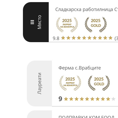
Сладкарска работилница С
Място
III
9.8
(
Ферма с.Врабците
Лауреати
9
ПОДПРАВКИ КОМ ЕООД