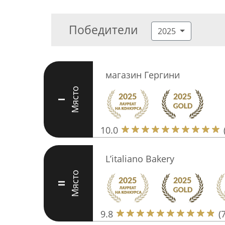
Победители
2025
магазин Гергини
Място
I
10.0
L’italiano Bakery
Място
II
9.8
(