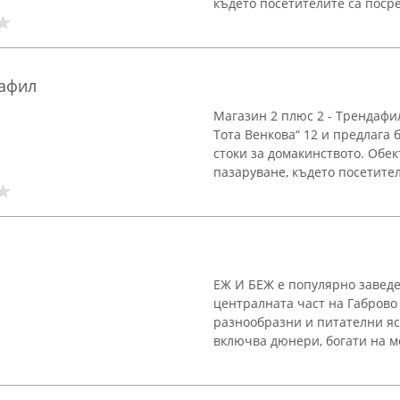
където посетителите са поср
дафил
Магазин 2 плюс 2 - Трендафил
Тота Венкова“ 12 и предлага 
стоки за домакинството. Обек
пазаруване, където посетители
ЕЖ И БЕЖ е популярно заведе
централната част на Габрово
разнообразни и питателни яс
включва дюнери, богати на мес