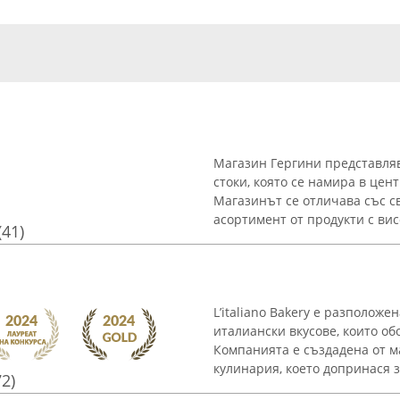
Магазин Гергини представляв
стоки, която се намира в цен
Магазинът се отличава със с
асортимент от продукти с висо
(41)
L’italiano Bakery е разполож
италиански вкусове, които об
Компанията е създадена от ма
кулинария, което допринася за
72)