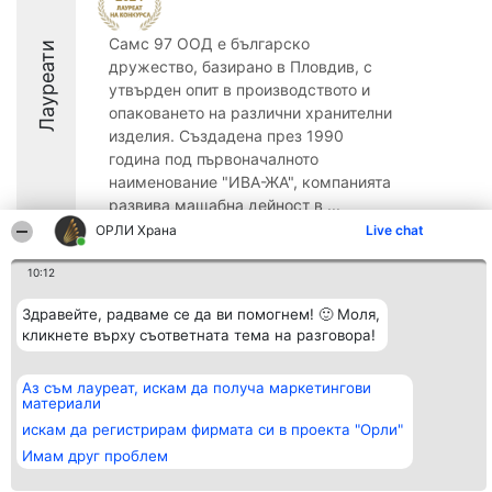
Самс 97 ООД е българско
Лауреати
дружество, базирано в Пловдив, с
утвърден опит в производството и
опаковането на различни хранителни
изделия. Създадена през 1990
година под първоначалното
наименование "ИВА-ЖА", компанията
развива мащабна дейност в ...
ОРЛИ Храна
Live chat
10:12
Здравейте, радваме се да ви помогнем! 🙂 Моля,
Организатор на
Класация
Контакти
кликнете върху съответната тема на разговора!
класиране
Победители
Контакти
Beautiful Company S.R.L.
Списък на
BulevardulAleea Timișul De
всички
Аз съм лауреат, искам да получа маркетингови
Sus Nr. 2, Bl. A30, Sc. A, Et.
победители
материали
4, Ap. 13
Правила
București 53-238
Статут/Устав
искам да регистрирам фирмата си в проекта "Орли"
CUI 36737675
Политика за
Имам друг проблем
поверителност